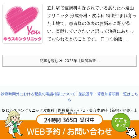
立川駅で皮膚科を探されているあなたへ
遠山
クリニック 形成外科・皮ふ科 特徴
生まれ育っ
た土地で、患者様の体表のお悩みに寄り添
い、貢献していきたいと思って治療にあたっ
ておられるとのことです。 口コミ
物腰 ...
記事を読む
2025年【医師執筆 ...
診療時間外における緊急の電話相談について
|
施設基準・算定加算項目一覧はこち
ら
©
ゆうスキンクリニック皮膚科｜医療脱毛・HIFU・美容皮膚科【新宿・池袋・上
野・横浜】
WordPress Luxeritas Theme is provided by "
Thought is free
".