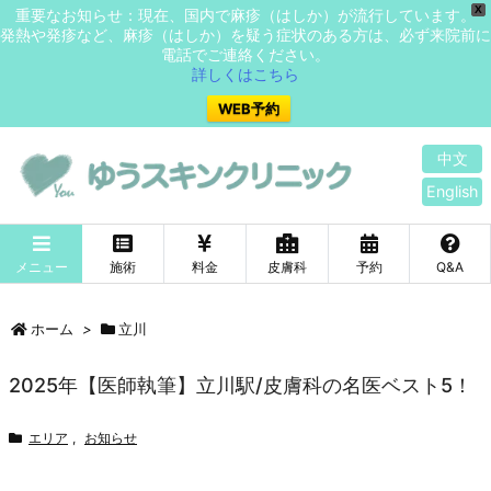
X
重要なお知らせ：現在、国内で麻疹（はしか）が流行しています。
発熱や発疹など、麻疹（はしか）を疑う症状のある方は、必ず来院前に
電話でご連絡ください。
詳しくはこちら
WEB予約
中文
English
メニュー
施術
料金
皮膚科
予約
Q&A
ホーム
>
立川
2025年【医師執筆】立川駅/皮膚科の名医ベスト5！
エリア
,
お知らせ