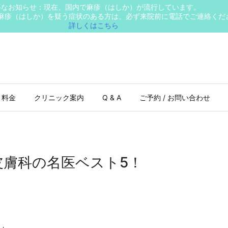
要なお知らせ：現在、国内で麻疹（はしか）が流行しています。
麻疹（はしか）を疑う症状のある方は、必ず来院前に電話でご連絡くだ
詳しくはこちら
 料金
クリニック案内
Q & A
ご予約 / お問い合わせ
皮膚科の名医ベスト5！