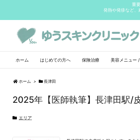
重
発熱や発疹など、
ホーム
はじめての方へ
保険治療
美容メニュー /
ホーム
>
長津田
2025年【医師執筆】長津田駅/
エリア