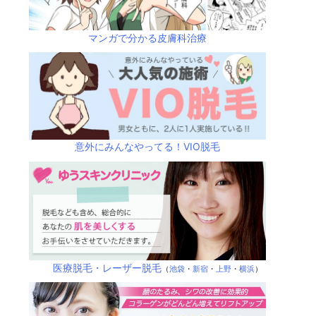
マンガで分かる皮膚科治療
意外にみんなやってる！VIO脱毛
医療脱毛・レーザー脱毛
（
池袋
・
新宿
・
上野
・
横浜
）