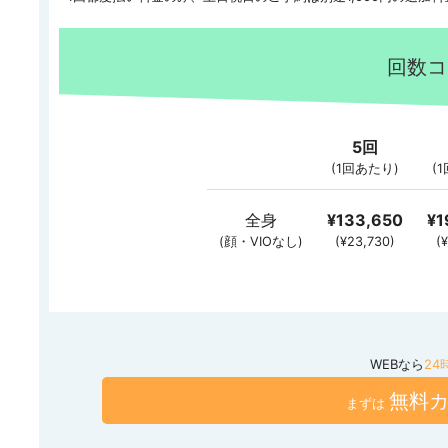
回数コ
5回
(1回あたり)
(
全身
¥133,650
¥1
(顔・VIOなし)
(¥23,730)
(
WEBなら
24
無料
まずは