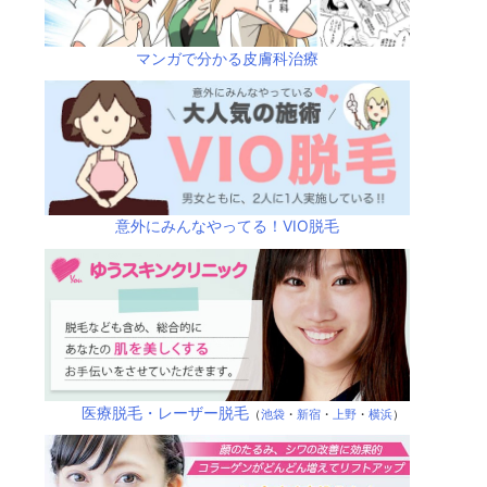
マンガで分かる皮膚科治療
意外にみんなやってる！VIO脱毛
医療脱毛・レーザー脱毛
（
池袋
・
新宿
・
上野
・
横浜
）