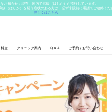
要なお知らせ：現在、国内で麻疹（はしか）が流行しています。
麻疹（はしか）を疑う症状のある方は、必ず来院前に電話でご連絡くだ
詳しくはこちら
 料金
クリニック案内
Q & A
ご予約 / お問い合わせ