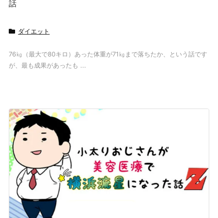
話
ダイエット
76㎏（最大で80キロ）あった体重が71㎏まで落ちたか、という話です
が、最も成果があったも ...