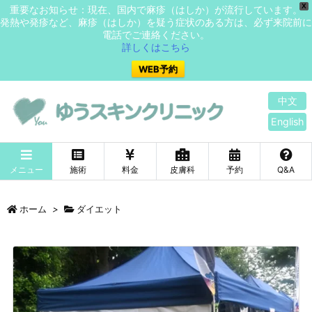
X
重要なお知らせ：現在、国内で麻疹（はしか）が流行しています。
発熱や発疹など、麻疹（はしか）を疑う症状のある方は、必ず来院前に
電話でご連絡ください。
詳しくはこちら
WEB予約
中文
English
メニュー
施術
料金
皮膚科
予約
Q&A
ホーム
>
ダイエット