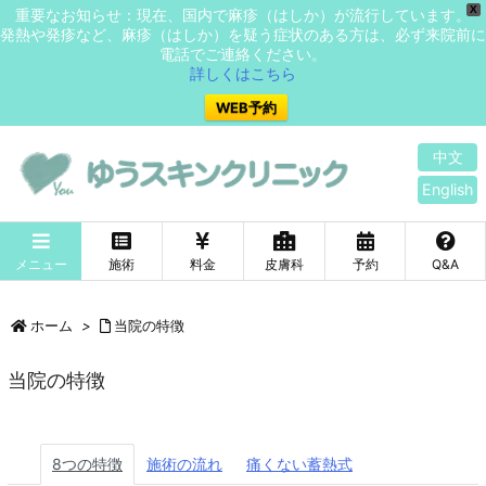
X
重要なお知らせ：現在、国内で麻疹（はしか）が流行しています。
発熱や発疹など、麻疹（はしか）を疑う症状のある方は、必ず来院前に
電話でご連絡ください。
詳しくはこちら
WEB予約
中文
English
メニュー
施術
料金
皮膚科
予約
Q&A
ホーム
>
当院の特徴
当院の特徴
8つの特徴
施術の流れ
痛くない蓄熱式