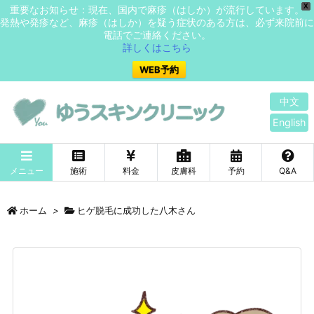
X
重要なお知らせ：現在、国内で麻疹（はしか）が流行しています。
発熱や発疹など、麻疹（はしか）を疑う症状のある方は、必ず来院前に
電話でご連絡ください。
詳しくはこちら
WEB予約
中文
English
メニュー
施術
料金
皮膚科
予約
Q&A
ホーム
>
ヒゲ脱毛に成功した八木さん