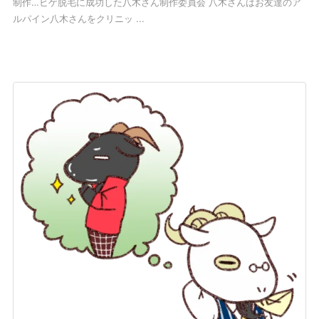
制作…ヒゲ脱毛に成功した八木さん制作委員会 八木さんはお友達のア
ルパイン八木さんをクリニッ ...