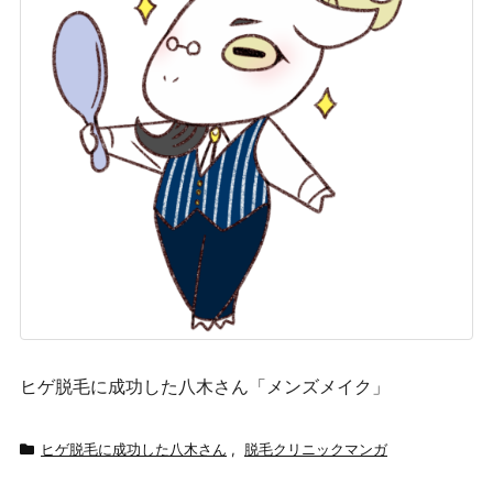
ヒゲ脱毛に成功した八木さん「メンズメイク」
ヒゲ脱毛に成功した八木さん
,
脱毛クリニックマンガ