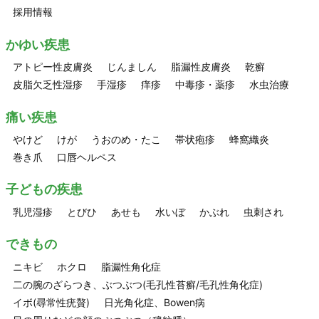
採用情報
かゆい疾患
アトピー性皮膚炎
じんましん
脂漏性皮膚炎
乾癬
皮脂欠乏性湿疹
手湿疹
痒疹
中毒疹・薬疹
水虫治療
痛い疾患
やけど
けが
うおのめ・たこ
帯状疱疹
蜂窩織炎
巻き爪
口唇ヘルペス
子どもの疾患
乳児湿疹
とびひ
あせも
水いぼ
かぶれ
虫刺され
できもの
ニキビ
ホクロ
脂漏性角化症
二の腕のざらつき、ぶつぶつ(毛孔性苔癬/毛孔性角化症)
イボ(尋常性疣贅)
日光角化症、Bowen病