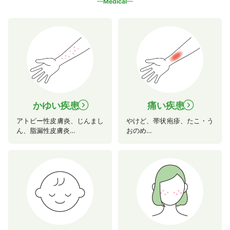
Medical
かゆい疾患
痛い疾患
navigate_next
navigate_next
アトピー性皮膚炎、じんまし
やけど、帯状疱疹、たこ・う
ん、脂漏性皮膚炎…
おのめ…