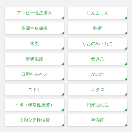
アトピー性皮膚炎
じんましん
脂漏性皮膚炎
乾癬
水虫
うおのめ・たこ
帯状疱疹
巻き爪
口唇ヘルペス
かぶれ
ニキビ
ホクロ
イボ（尋常性疣贅）
円形脱毛症
皮脂欠乏性湿疹
手湿疹