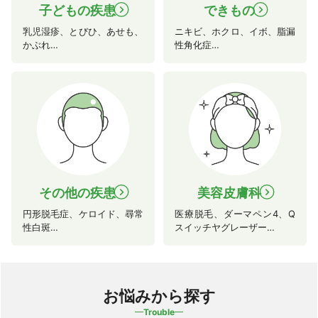
子どもの疾患
できもの
navigate_next
navigate_next
乳児湿疹、とびひ、あせも、
ニキビ、ホクロ、イボ、脂漏
かぶれ…
性角化症…
その他の疾患
美容皮膚科
navigate_next
navigate_next
円形脱毛症、ケロイド、尋常
医療脱毛、ダーマペン4、Q
性白斑…
スイッチヤグレーザー…
お悩みから探す
Trouble