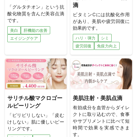
滴
「グルタチオン」という抗
酸化物質を含んだ美容点滴
ビタミンCには抗酸化作用
です。
があり、美肌や疲労回復に
効果的です。
美白
肝機能の改善
ハリ・弾力
シミ
エイジングケア
疲労回復
免疫力向上
サリチル酸マクロゴー
美肌注射・美肌点滴
ルピーリング
有効成分を血管からダイレ
クトに取り込むので、食事
「ピリピリしない」「皮む
やサプリメントに比べて短
けしない」肌に優しいピー
時間で効果を実感できま
リングです。
す。