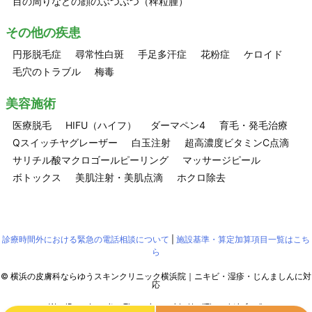
目の周りなどの顔のぶつぶつ（稗粒腫）
その他の疾患
円形脱毛症
尋常性白斑
手足多汗症
花粉症
ケロイド
毛穴のトラブル
梅毒
美容施術
医療脱毛
HIFU（ハイフ）
ダーマペン4
育毛・発毛治療
Qスイッチヤグレーザー
白玉注射
超高濃度ビタミンC点滴
サリチル酸マクロゴールピーリング
マッサージピール
ボトックス
美肌注射・美肌点滴
ホクロ除去
診療時間外における緊急の電話相談について
|
施設基準・算定加算項目一覧はこち
ら
©
横浜の皮膚科ならゆうスキンクリニック横浜院｜ニキビ・湿疹・じんましんに対
応
WordPress Luxeritas Theme is provided by "
Thought is free
".