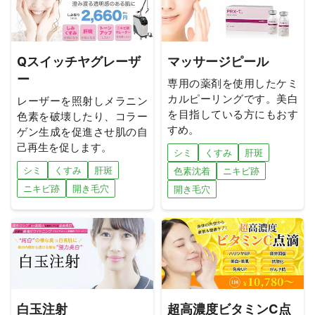
Qスイッチヤグレーザ
マッサージピール
ー
専用の薬剤を使用したケミ
カルピーリングです。美白
レーザーを照射しメラニン
を目指している方にもおす
色素を破壊したり、コラー
すめ。
ゲン生成を促進させ肌の自
己再生を促します。
シミ
くすみ
肝斑
シミ
くすみ
肝斑
色素沈着
ニキビ跡
ニキビ跡
開き毛穴
開き毛穴
白玉注射
超高濃度ビタミンC点