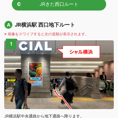
C
JRきた西口ルート
JR横浜駅 西口地下ルート
A
※ 画像をスワイプすると次の道順が表示されます。
JR横浜駅中央通路から地下通路へ降ります。