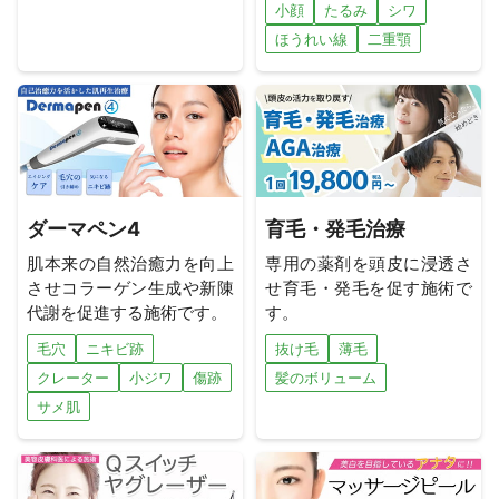
小顔
たるみ
シワ
ほうれい線
二重顎
ダーマペン4
育毛・発毛治療
肌本来の自然治癒力を向上
専用の薬剤を頭皮に浸透さ
させコラーゲン生成や新陳
せ育毛・発毛を促す施術で
代謝を促進する施術です。
す。
毛穴
ニキビ跡
抜け毛
薄毛
クレーター
小ジワ
傷跡
髪のボリューム
サメ肌