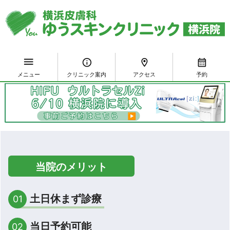

info
room
calendar_month
メニュー
クリニック
案内
アクセス
予約
当院のメリット
土日休まず診療
01
当日予約可能
02