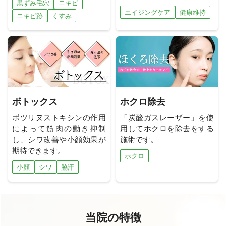
黒ずみ毛穴
ニキビ
エイジングケア
健康維持
ニキビ跡
くすみ
ボトックス
ホクロ除去
ボツリヌストキシンの作用
「炭酸ガスレーザー」を使
によって筋肉の動き抑制
用してホクロを除去をする
し、シワ改善や小顔効果が
施術です。
期待できます。
ホクロ
小顔
シワ
脇汗
当院の特徴