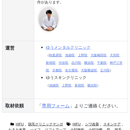
作があります。
ゆうメンタルクリニック
運営
（
秋葉原院
、
池袋院
、
上野院
、
大阪梅田院
、
大宮院
、
新宿院
、
渋谷院
、
品川院
、
横浜院
、
千葉院
、
神戸三宮
院
、
京都院
、
名古屋院
、
大阪難波院
、
立川院
）
ゆうスキンクリニック
（
池袋院
、
上野院
、
新宿院
、
横浜院
）
取材依頼
「
専用フォーム
」よりご連絡ください。
HIFU
,
脱毛クリニックマンガ
HIFU
,
シワ改善
,
スキンケア
,
たるみ改善
,
ハイフ
,
リフトアップ
,
小顔施術
,
小顔治療
,
肌
,
脱毛