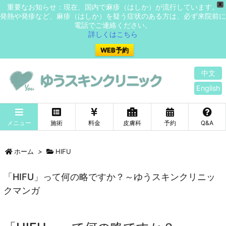
X
重要なお知らせ：現在、国内で麻疹（はしか）が流行しています。
発熱や発疹など、麻疹（はしか）を疑う症状のある方は、必ず来院前に
電話でご連絡ください。
詳しくはこちら
WEB予約
中文
English
メニュー
施術
料金
皮膚科
予約
Q&A
ホーム
>
HIFU
「HIFU」って何の略ですか？～ゆうスキンクリニッ
クマンガ