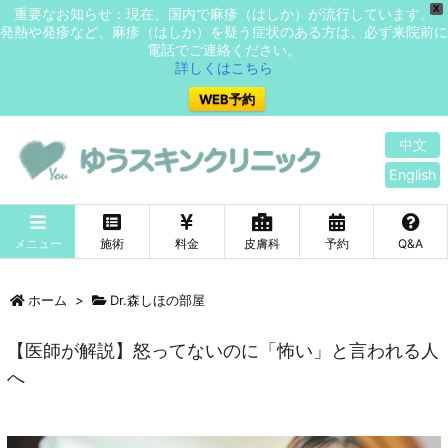
X
重要なお知らせ：現在、国内で麻疹（はしか）が流行しています。
発熱や発疹など、麻疹（はしか）を疑う症状のある方は、必ず来院前に
電話でご連絡ください。
詳しくはこちら
WEB予約
中文
English
メニュー
施術
料金
皮膚科
予約
Q&A
ホーム
>
Dr.森しほの部屋
【医師が解説】怒ってないのに「怖い」と言われる人
へ