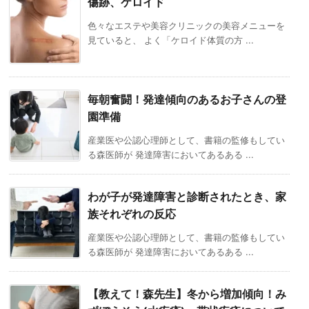
傷跡、ケロイド
色々なエステや美容クリニックの美容メニューを
見ていると、 よく「ケロイド体質の方 ...
毎朝奮闘！発達傾向のあるお子さんの登
園準備
産業医や公認心理師として、書籍の監修もしてい
る森医師が 発達障害においてあるある ...
わが子が発達障害と診断されたとき、家
族それぞれの反応
産業医や公認心理師として、書籍の監修もしてい
る森医師が 発達障害においてあるある ...
【教えて！森先生】冬から増加傾向！み