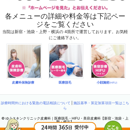
各メニューの詳細や料金等は下記ペー
ジをご覧ください
当院は新宿・池袋・上野・横浜の 4箇所で運営しております。お気軽
にご連絡下さい。
皮膚科保険診療
医療脱毛
小顔施術
(HIFU)
診療時間外における緊急の電話相談について
|
施設基準・算定加算項目一覧はこち
ら
©
ゆうスキンクリニック皮膚科｜医療脱毛・HIFU・美容皮膚科【新宿・池袋・上
野・横浜】