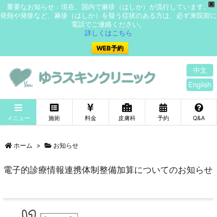
X
重要なお知らせ：現在、国内で麻疹（はしか）が流行しています。
発熱や発疹など、麻疹（はしか）を疑う症状のある方は、必ず来院前に
電話でご連絡ください。
詳しくはこちら
WEB予約
中文
English
メニュー
施術
料金
皮膚科
予約
Q&A
ホーム
>
お知らせ
電子的診療情報連携体制整備加算についてのお知らせ