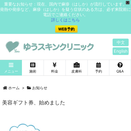
X
重要なお知らせ：現在、国内で麻疹（はしか）が流行しています。
発熱や発疹など、麻疹（はしか）を疑う症状のある方は、必ず来院前に
電話でご連絡ください。
詳しくはこちら
WEB予約
中文
English
メニュー
施術
料金
皮膚科
予約
Q&A
ホーム
>
お知らせ
美容ギフト券、始めました