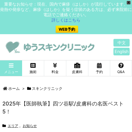
X
重要なお知らせ：現在、国内で麻疹（はしか）が流行しています。
発熱や発疹など、麻疹（はしか）を疑う症状のある方は、必ず来院前に
電話でご連絡ください。
詳しくはこちら
WEB予約
中文
English
メニュー
施術
料金
皮膚科
予約
Q&A
ホーム
>
スキンクリニック
2025年【医師執筆】四ツ谷駅/皮膚科の名医ベスト
5！
エリア
,
お知らせ