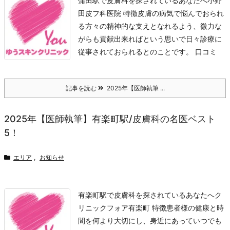
蒲田駅で皮膚科を探されているあなたへ
小野
田皮フ科医院 特徴
皮膚の病気で悩んでおられ
る方々の精神的な支えとなれるよう、微力な
がらも貢献出来ればという思いで日々診療に
従事されておられるとのことです。 口コミ
記事を読む
2025年【医師執筆 ...
2025年【医師執筆】有楽町駅/皮膚科の名医ベスト
5！
エリア
,
お知らせ
有楽町駅で皮膚科を探されているあなたへ
ク
リニックフォア有楽町 特徴
患者様の健康と時
間を何より大切にし、身近にあっていつでも