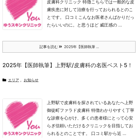
皮膚科クリニック 特徴
こちらでは一般的な皮
膚疾患に対して治療を行っておられるとのこ
とです。 口コミ
こんなお医者さんばかりだっ
たらいいのに。と思うほど 威圧感の ...
記事を読む
2025年【医師執筆 ...
2025年【医師執筆】上野駅/皮膚科の名医ベスト5！
エリア
,
お知らせ
上野駅で皮膚科を探されているあなたへ
上野
御徒町ファラド皮膚科 特徴
わかりやすく丁寧
な診療を心がけ、多くの患者様にとって心安
らぎ信頼いただけるクリニックを目指してお
られるとのことです。 口コミ
駅から近 ...