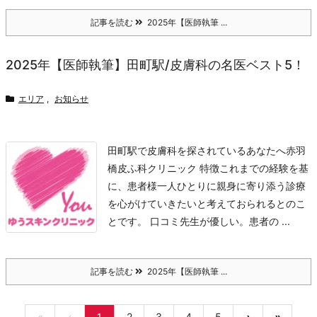
記事を読む
2025年【医師執筆 ...
2025年【医師執筆】田町駅/皮膚科の名医ベスト5！
エリア
,
お知らせ
田町駅で皮膚科を探されているあなたへ
赤羽
橋皮ふ科クリニック 特徴
これまでの経験を基
に、患者様一人ひとりに親身に寄り添う診療
を心がけていきたいと考えておられるとのこ
とです。 口コミ
先生が優しい。患者の ...
記事を読む
2025年【医師執筆 ...
«
‹
1
2
3
4
5
›
»