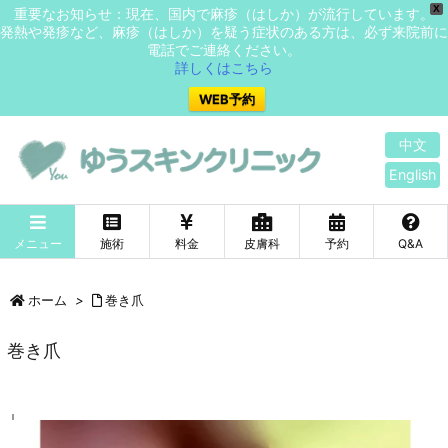
X
重要なお知らせ：現在、国内で麻疹（はしか）が流行しています。
発熱や発疹など、麻疹（はしか）を疑う症状のある方は、必ず来院前に
電話でご連絡ください。
詳しくはこちら
WEB予約
中文
English
メニュー
施術
料金
皮膚科
予約
Q&A
ホーム
>
巻き爪
巻き爪