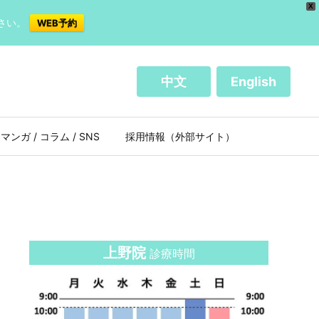
X
さい。
WEB予約
中文
English
マンガ / コラム / SNS
採用情報（外部サイト）
上野院
診療時間