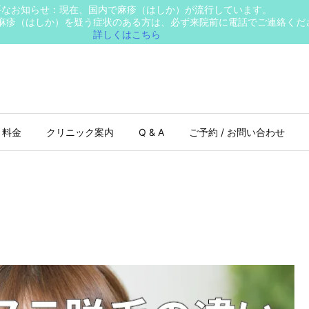
要なお知らせ：現在、国内で麻疹（はしか）が流行しています。
麻疹（はしか）を疑う症状のある方は、必ず来院前に電話でご連絡くだ
詳しくはこちら
 料金
クリニック案内
Q & A
ご予約 / お問い合わせ