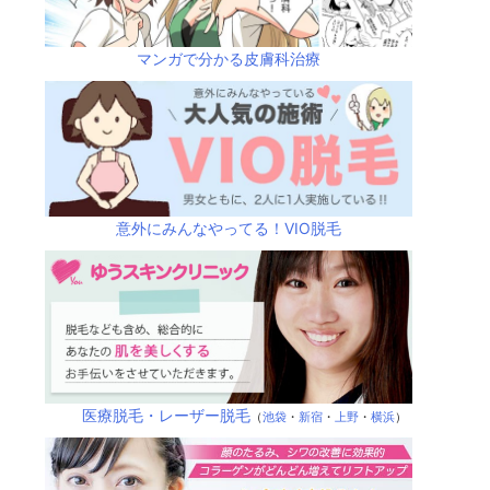
マンガで分かる皮膚科治療
意外にみんなやってる！VIO脱毛
医療脱毛・レーザー脱毛
（
池袋
・
新宿
・
上野
・
横浜
）