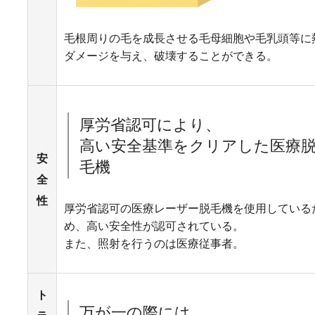
毛根周りの毛を成長させる毛母細胞や毛乳頭等に
ダメージを与え、破壊することができる。
厚労省認可により、
高い安全基準をクリアした医療
安
毛機
全
性
厚労省認可の医療レーザー脱毛機を使用している
め、高い安全性が認可されている。
また、照射を行うのは医療従事者。
ト
万が一の際には