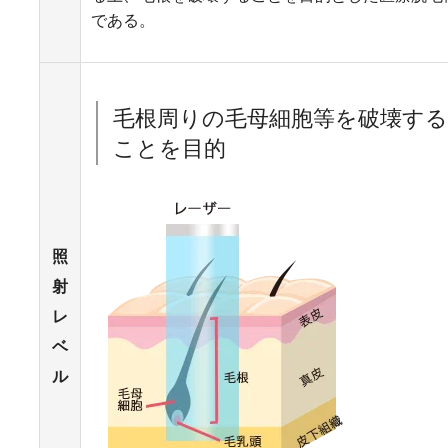
である。
毛根周りの毛母細胞等を破壊する
ことを目的
照
射
レ
ベ
ル