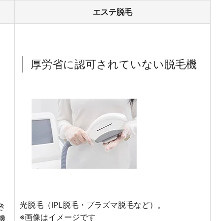
エステ脱毛
ク
厚労省に認可されていない脱毛機
光脱毛（IPL脱毛・プラズマ脱毛など）。
き
※画像はイメージです
機