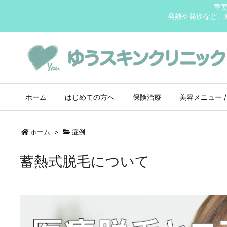
重
発熱や発疹など、
ホーム
はじめての方へ
保険治療
美容メニュー /
ホーム
>
症例
蓄熱式脱毛について