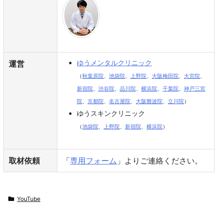
ゆうメンタルクリニック
運営
（
秋葉原院
、
池袋院
、
上野院
、
大阪梅田院
、
大宮院
、
新宿院
、
渋谷院
、
品川院
、
横浜院
、
千葉院
、
神戸三宮
院
、
京都院
、
名古屋院
、
大阪難波院
、
立川院
）
ゆうスキンクリニック
（
池袋院
、
上野院
、
新宿院
、
横浜院
）
取材依頼
「
専用フォーム
」よりご連絡ください。
YouTube