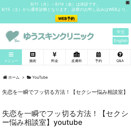
X
8/11（火）～8/14（金）は休診です。
8/15（土）から通常診療となります。診察のお申し込みはWEBより。
WEB予約
中文
English
メニュー
施術
料金
皮膚科
予約
Q&A
ホーム
>
YouTube
失恋を一瞬でフッ切る方法！【セクシー悩み相談室】
失恋を一瞬でフッ切る方法！【セクシ
ー悩み相談室】youtube