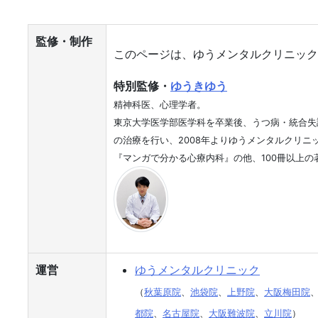
監修・制作
このページは、ゆうメンタルクリニック
特別監修・
ゆうきゆう
精神科医、心理学者。
東京大学医学部医学科を卒業後、うつ病・統合失
の治療を行い、2008年よりゆうメンタルクリニ
『マンガで分かる心療内科』の他、100冊以上の
運営
ゆうメンタルクリニック
（
秋葉原院
、
池袋院
、
上野院
、
大阪梅田院
都院
、
名古屋院
、
大阪難波院
、
立川院
）