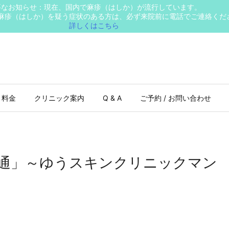
要なお知らせ：現在、国内で麻疹（はしか）が流行しています。
麻疹（はしか）を疑う症状のある方は、必ず来院前に電話でご連絡くだ
詳しくはこちら
 料金
クリニック案内
Q & A
ご予約 / お問い合わせ
通」～ゆうスキンクリニックマン
」