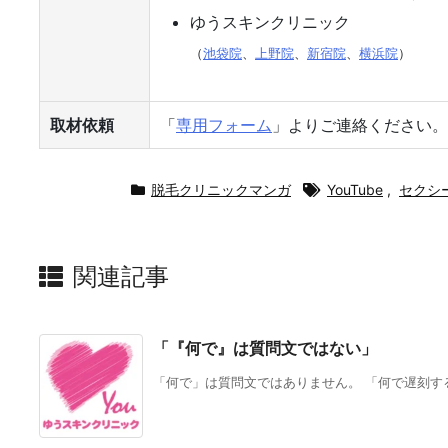
ゆうスキンクリニック
（
池袋院
、
上野院
、
新宿院
、
横浜院
）
取材依頼
「
専用フォーム
」よりご連絡ください。
脱毛クリニックマンガ
YouTube
,
セクシ
関連記事
「『何で』は質問文ではない」
「何で」は質問文ではありません。 「何で遅刻する