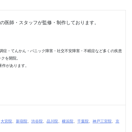
の医師・スタッフが監修・制作しております。
調症・てんかん・パニック障害・社交不安障害・不眠症など多くの疾患
ックを開院。
著作があります。
、
大宮院
、
新宿院
、
渋谷院
、
品川院
、
横浜院
、
千葉院
、
神戸三宮院
、
京