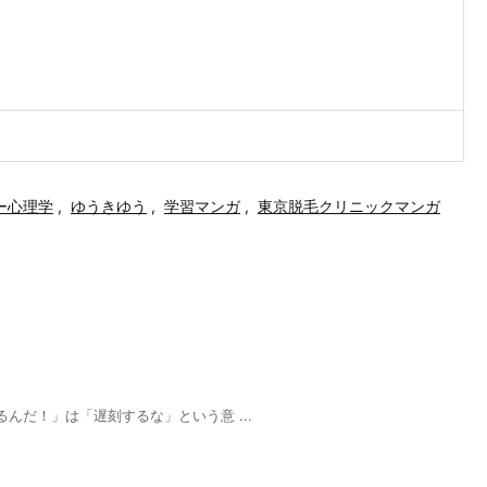
ー心理学
,
ゆうきゆう
,
学習マンガ
,
東京脱毛クリニックマンガ
んだ！」は「遅刻するな」という意 ...