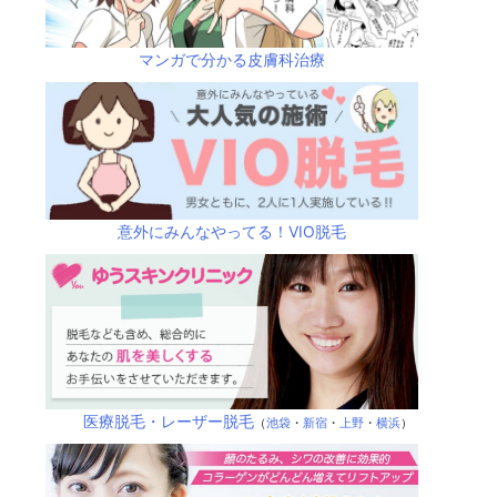
マンガで分かる皮膚科治療
意外にみんなやってる！VIO脱毛
医療脱毛・レーザー脱毛
（
池袋
・
新宿
・
上野
・
横浜
）