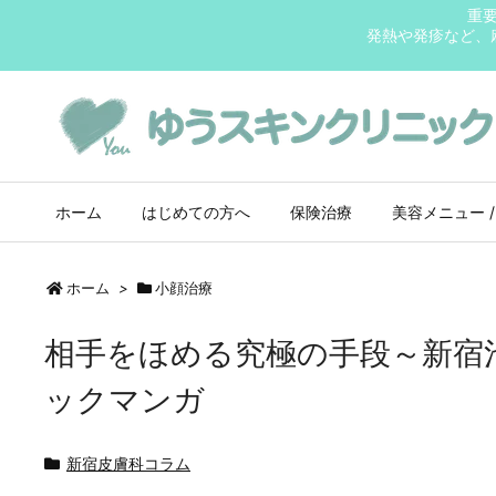
重
発熱や発疹など、
ホーム
はじめての方へ
保険治療
美容メニュー /
ホーム
>
小顔治療
相手をほめる究極の手段～新宿
ックマンガ
新宿皮膚科コラム