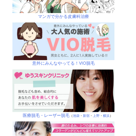
マンガで分かる皮膚科治療
意外にみんなやってる！VIO脱毛
医療脱毛・レーザー脱毛
（
池袋
・
新宿
・
上野
・
横浜
）