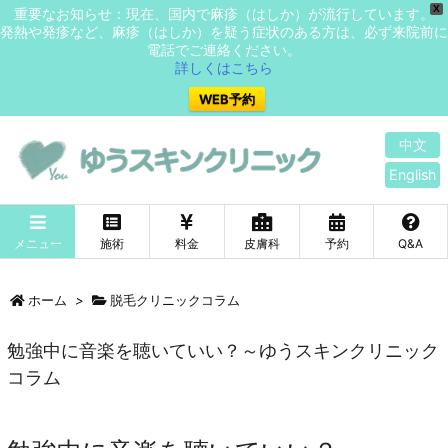
X
重要なお知らせ：現在、国内で麻疹（はしか）が流行しています。
発熱や発疹など、麻疹（はしか）を疑う症状のある方は、必ず来院前に
電話でご連絡ください。
詳しくはこちら
WEB予約
中文
English
メニュー
施術
料金
皮膚科
予約
Q&A
ホーム
>
脱毛クリニックコラム
勉強中に音楽を聴いていい？～ゆうスキンクリニック
コラム