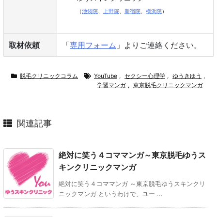
（
池袋院
、
上野院
、
新宿院
、
横浜院
）
取材依頼
「
専用フォーム
」よりご連絡ください。
脱毛クリニックコラム
YouTube
,
セクシー心理学
,
ゆうきゆう
,
学習マンガ
,
東京脱毛クリニックマンガ
関連記事
絶対に笑う４コママンガ～東京脱毛ゆうス
キンクリニックマンガ
絶対に笑う４コママンガ ～東京脱毛ゆうスキンクリ
ニックマンガ というわけで、ユー ...