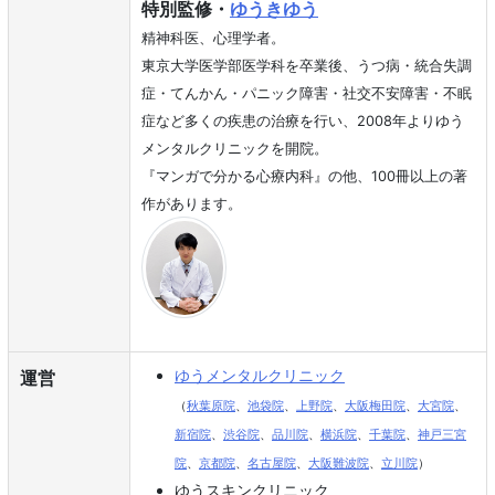
特別監修・
ゆうきゆう
精神科医、心理学者。
東京大学医学部医学科を卒業後、うつ病・統合失調
症・てんかん・パニック障害・社交不安障害・不眠
症など多くの疾患の治療を行い、2008年よりゆう
メンタルクリニックを開院。
『マンガで分かる心療内科』の他、100冊以上の著
作があります。
ゆうメンタルクリニック
運営
（
秋葉原院
、
池袋院
、
上野院
、
大阪梅田院
、
大宮院
、
新宿院
、
渋谷院
、
品川院
、
横浜院
、
千葉院
、
神戸三宮
院
、
京都院
、
名古屋院
、
大阪難波院
、
立川院
）
ゆうスキンクリニック