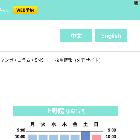
X
さい。
WEB予約
中文
English
マンガ / コラム / SNS
採用情報（外部サイト）
上野院
診療時間