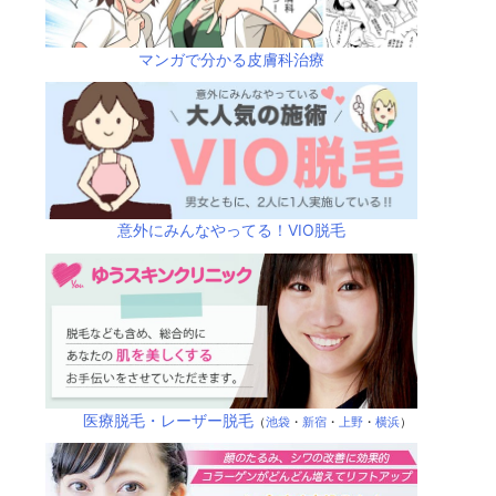
マンガで分かる皮膚科治療
意外にみんなやってる！VIO脱毛
医療脱毛・レーザー脱毛
（
池袋
・
新宿
・
上野
・
横浜
）