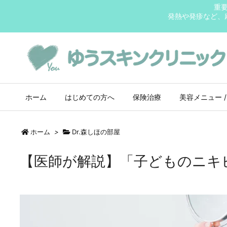
重
発熱や発疹など、
ホーム
はじめての方へ
保険治療
美容メニュー /
ホーム
>
Dr.森しほの部屋
【医師が解説】「子どものニキ