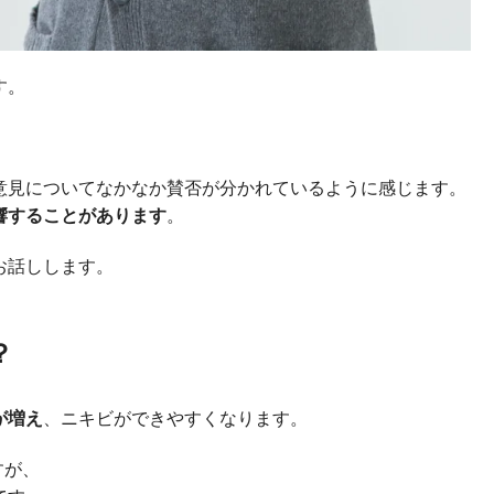
す。
意見についてなかなか賛否が分かれているように感じます。
響することがあります
。
お話しします。
？
が増え
、ニキビができやすくなります。
すが、