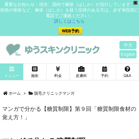
X
重要なお知らせ：現在、国内で麻疹（はしか）が流行しています。
発熱や発疹など、麻疹（はしか）を疑う症状のある方は、必ず来院前に
電話でご連絡ください。
詳しくはこちら
WEB予約
中文
English
メニュー
施術
料金
皮膚科
予約
Q&A
ホーム
>
脱毛クリニックマンガ
マンガで分かる【糖質制限】第９回「糖質制限食材の
覚え方！」