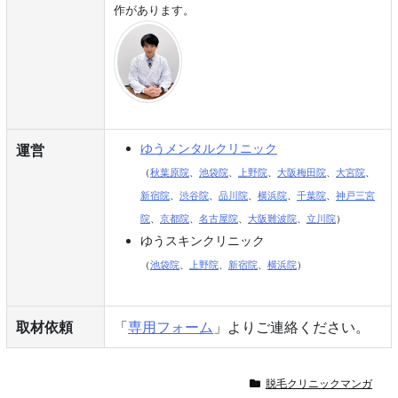
作があります。
ゆうメンタルクリニック
運営
（
秋葉原院
、
池袋院
、
上野院
、
大阪梅田院
、
大宮院
、
新宿院
、
渋谷院
、
品川院
、
横浜院
、
千葉院
、
神戸三宮
院
、
京都院
、
名古屋院
、
大阪難波院
、
立川院
）
ゆうスキンクリニック
（
池袋院
、
上野院
、
新宿院
、
横浜院
）
取材依頼
「
専用フォーム
」よりご連絡ください。
脱毛クリニックマンガ